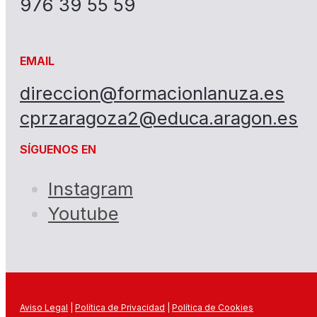
976 39 55 59
EMAIL
direccion@formacionlanuza.es
cprzaragoza2@educa.aragon.es
SÍGUENOS EN
Instagram
Youtube
Aviso Legal
|
Política de Privacidad
|
Política de Cookies