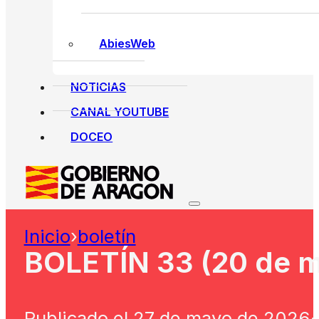
AbiesWeb
NOTICIAS
CANAL YOUTUBE
DOCEO
Inicio
›
boletín
BOLETÍN 33 (20 de 
Publicado el 27 de mayo de 2026